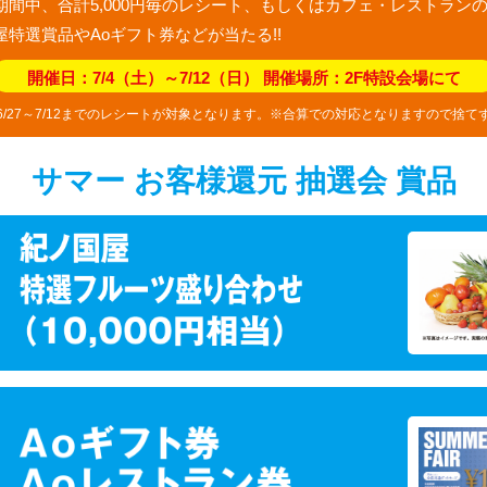
IR期間中、合計5,000円毎のレシート、もしくはカフェ・レストランの2
特選賞品やAoギフト券などが当たる!!
開催日：7/4（土）～7/12（日）
開催場所：2F特設会場にて
6/27～7/12までのレシートが対象となります。
※合算での対応となりますので捨て
サマー お客様還元 抽選会 賞品