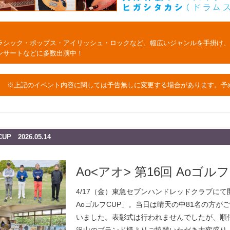
ラシック・ポップス・アイリッシュ・ロックなど、幅広いジャンルを手掛け、
ンサートなどに多数出演中！
※上記のイベント内容に関しては予告無しに変更する場合があります。予
P 2026.05.14
Ao<アオ> 第16回 Aoゴルフ
4/17（金）東急セブンハンドレッドクラブにて
AoゴルフCUP」。当日は晴天の中81名の方が
いました。表彰式は行われませんでしたが、順