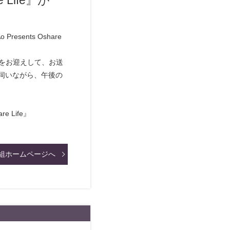
e Life』が
esents Oshare
トをお迎えして、お送
伺いながら、午後の
e Life』
組ホームページへ