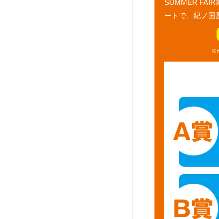
SUMMER FA
ートで、紀ノ国屋
※