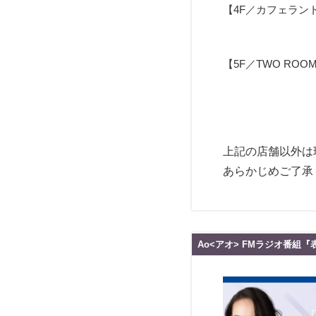
【4F／カフェラン
【5F／TWO ROO
上記の店舗以外は
あらかじめご了承
Ao<アオ> FMラジオ番組『表参道