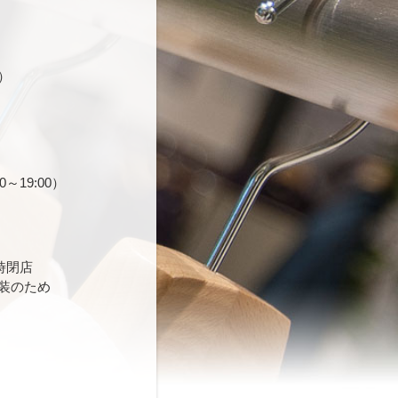
）
0～19:00）
時閉店
装のため