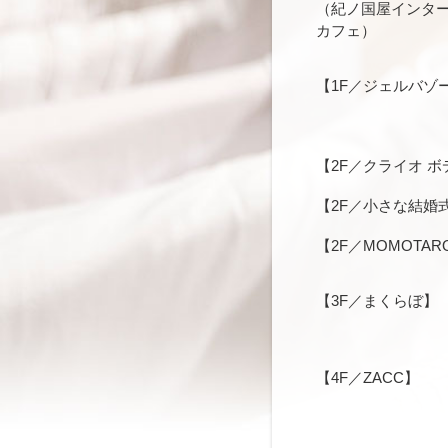
（紀ノ国屋インタ
カフェ）
【1F／ジェルバゾ
【2F／クライオ ボ
【2F／小さな結婚
【2F／MOMOTAR
【3F／まくらぼ】
【4F／ZACC】